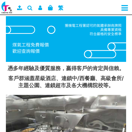
繁
憑多年經驗及優質服務，贏得客戶的肯定與信賴。
客戶群涵蓋星級酒店、連鎖中/西餐廳、高級會所/
主題公園、連鎖超市及各大機構院校等。